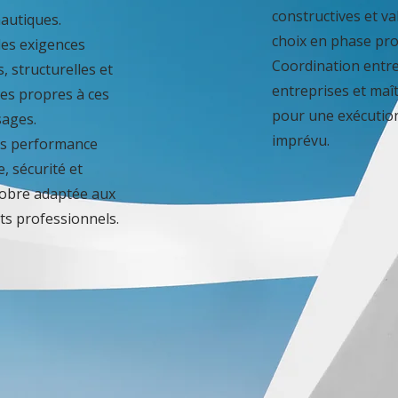
constructives et va
autiques.
choix en phase pro
des exigences
Coordination entr
, structurelles et
entreprises et maî
es propres à ces
pour une exécution
ages.
imprévu.
ns performance
, sécurité et
sobre adaptée aux
s professionnels.