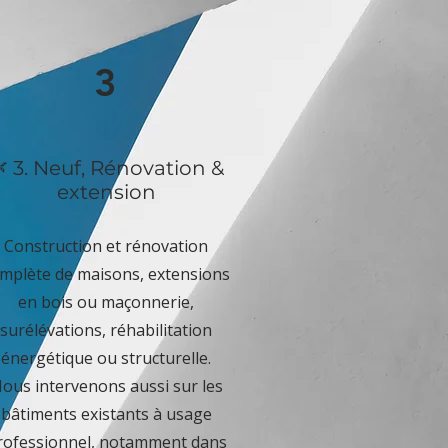
3
 3. Neuf, Rénovation &
extension
Construction et rénovation
mplète de maisons, extensions
en bois ou maçonnerie,
surélévations, réhabilitation
énergétique ou structurelle.
ous intervenons aussi sur les
bâtiments existants à usage
rofessionnel, notamment dans