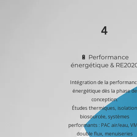
4
🔋 Performance
énergétique & RE202
Intégration de la performanc
énergétique dès la phase de
conception.
Études thermiques, isolatio
biosourcée, systèmes
performants : PAC air/eau, V
double flux, menuiseries