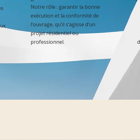
Notre rôle : garantir la bonne
es
exécution et la conformité de
l’ouvrage, qu’il s’agisse d’un
aux
projet résidentiel ou
professionnel.
d