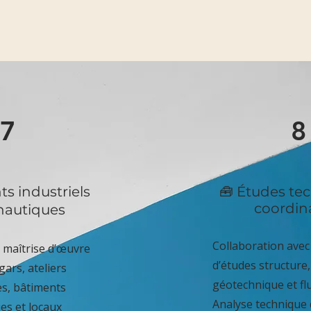
7
8
ts industriels
🧰 Études te
coordin
nautiques
Collaboration ave
 maîtrise d’œuvre
d’études structure
ars, ateliers
géotechnique et flu
es, bâtiments
Analyse technique 
ues et locaux