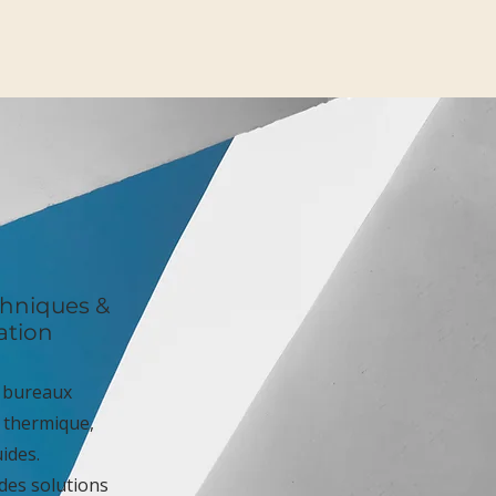
chniques &
ation
c bureaux
, thermique,
ides.
des solutions