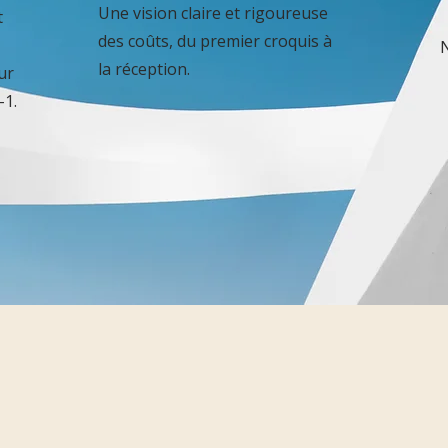
Une vision claire et rigoureuse
t
des coûts, du premier croquis à
N
la réception.
ur
-1.