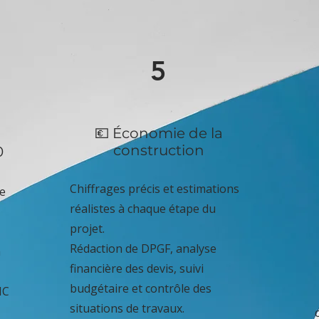
5
💶 Économie de la
construction
0
Chiffrages précis et estimations
e
réalistes à chaque étape du
projet.
Rédaction de DPGF, analyse
n
financière des devis, suivi
budgétaire et contrôle des
MC
situations de travaux.