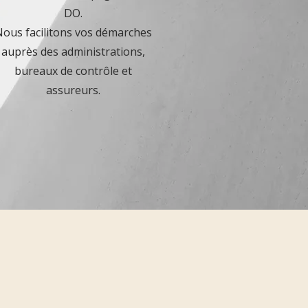
DO.
ous facilitons vos démarches
auprès des administrations,
bureaux de contrôle et
assureurs.