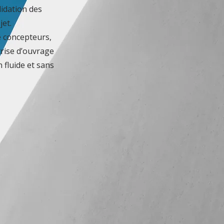
lidation des
jet.
e concepteurs,
trise d’ouvrage
 fluide et sans