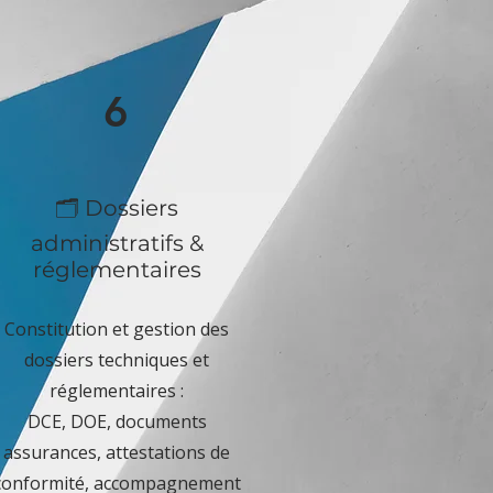
6
🗂️ Dossiers
administratifs &
réglementaires
Constitution et gestion des
dossiers techniques et
réglementaires :
DCE, DOE, documents
assurances, attestations de
conformité, accompagnement