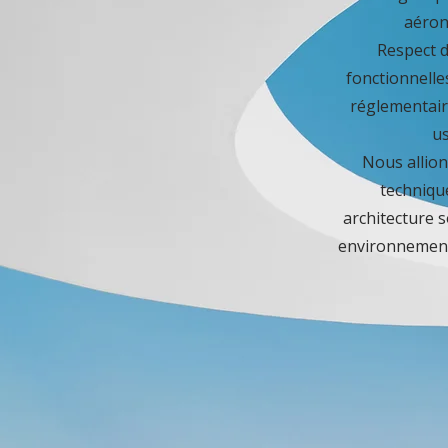
aéron
Respect 
fonctionnelles
réglementair
us
Nous allio
technique
architecture 
environnement