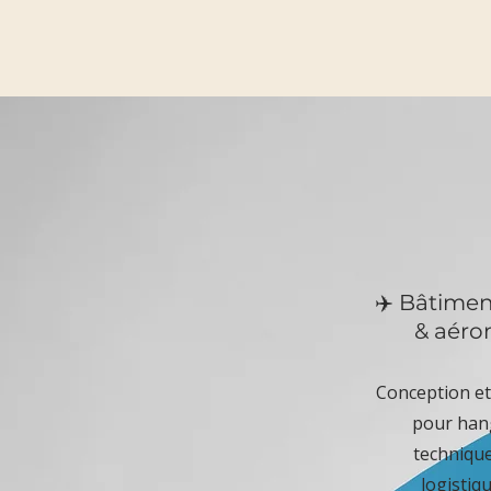
✈️ Bâtimen
& aéro
Conception et
pour hang
techniqu
logistiq