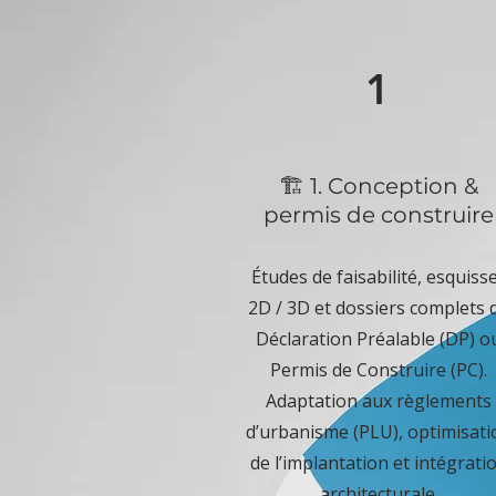
1
🏗️ 1. Conception &
permis de construire
Études de faisabilité, esquiss
2D / 3D et dossiers complets 
Déclaration Préalable (DP) o
Permis de Construire (PC).
Adaptation aux règlements
d’urbanisme (PLU), optimisati
de l’implantation et intégrati
architecturale.