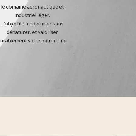
le domaine aéronautique et
industriel léger.
L’objectif : moderniser sans
dénaturer, et valoriser
urablement votre patrimoine.