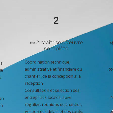
2
🧱 2. Maîtrise d’œuvre

complète
Coordination technique,
es
administrative et financière du
co
de
chantier, de la conception à la
u
réception.
Consultation et sélection des
entreprises locales, suivi
N
on
régulier, réunions de chantier,
on
gestion des délais et des coûts.
p